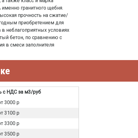
 а также класс и марка
А именно гранитного щебня.
высокая прочность на сжатие/
ыгодным приобретением для
 в неблагоприятных условиях
тый бетон, по сравнению с
я в смеси заполнителя
цке
 с НДС за м3/руб
от 3000 р
от 3100 р
от 3300 р
от 3500 р