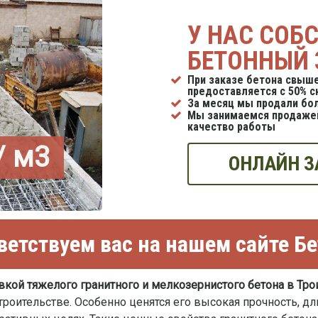
У НАС СОБ
БЕТОННЫЙ 
При заказе бетона свыше
предоставляется с 50% с
За месяц мы продали бол
Мы занимаемся продажей
качество работы
/ м3
ОНЛАЙН З
етствуем вас на нашем сайте Б
вкой тяжелого гранитного и мелкозернистого бетона в Тр
роительстве. Особенно ценятся его высокая прочность, дл