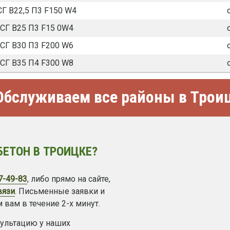
Г В22,5 П3 F150 W4
СГ В25 П3 F15 0W4
СГ В30 П3 F200 W6
СГ В35 П4 F300 W8
бслуживаем все районы в Трои
БЕТОН В ТРОИЦКЕ?
7-49-83
, либо прямо на сайте,
вязи
. Письменные заявки и
 вам в течение 2-х минут.
сультацию у наших