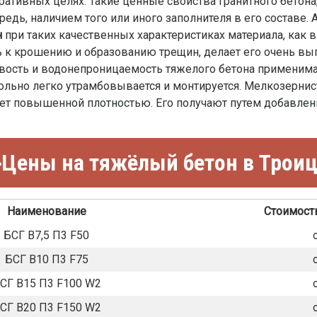
тивных целях. Такие ценные свойства гранитного бетона,
едь, наличием того или иного заполнителя в его составе. 
н
при таких качественных характеристиках материала, как 
ть к крошению и образованию трещин, делает его очень в
вость и водонепроницаемость тяжелого бетона применима
ольно легко утрамбовывается и монтируется. Мелкозернис
ет повышенной плотностью. Его получают путем добавлени
Цены на тяжёлый бетон в Трои
Наименование
Стоимость
БСГ В7,5 П3 F50
БСГ В10 П3 F75
СГ В15 П3 F100 W2
СГ В20 П3 F150 W2