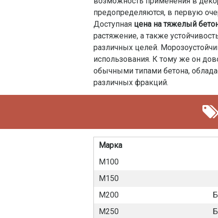
возможность применения в декора
предопределяются, в первую очер
Доступная
цена на тяжелый бето
растяжение, а также устойчивос
различных целей. Морозоустойчи
использования. К тому же он дов
обычными типами бетона, облада
различных фракций.
Марка
М100
М150
М200
Б
М250
Б