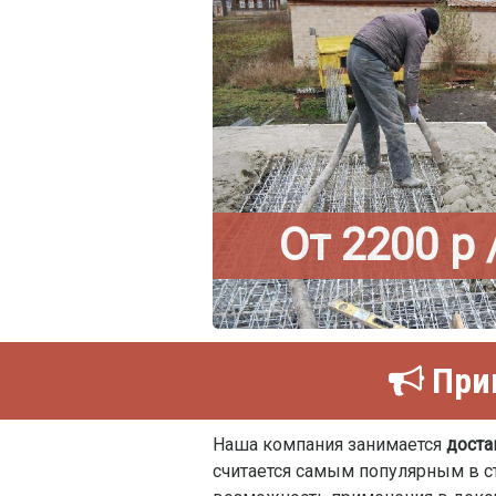
От 2200 р 
Прив
Наша компания занимается
доста
считается самым популярным в ст