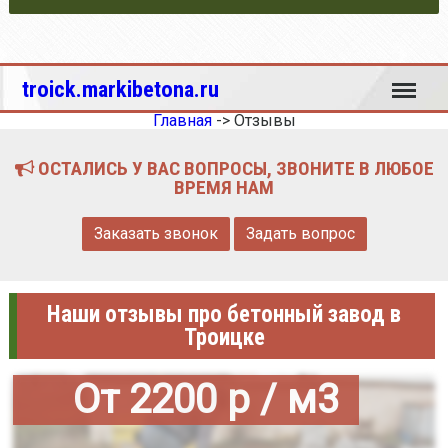
Меню
troick.markibetona.ru
Главная
->
Отзывы
ОСТАЛИСЬ У ВАС ВОПРОСЫ, ЗВОНИТЕ В ЛЮБОЕ
ВРЕМЯ НАМ
Заказать звонок
Задать вопрос
Наши отзывы про бетонный завод в
Троицке
От 2200 р / м3